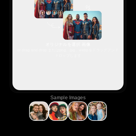
オリジナルを選択 画像
or drag and drop またはpng、jpg、webpをドラッグアンド
ドロップします
Sample Images