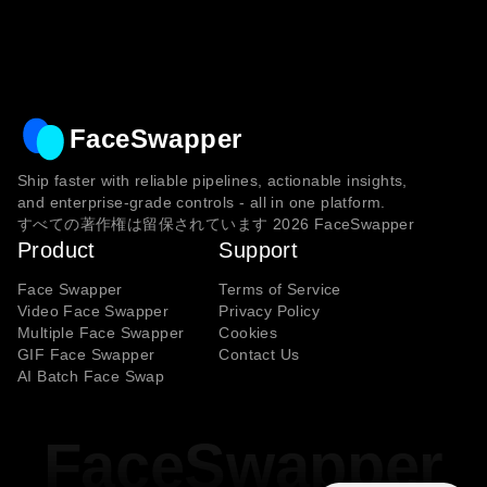
FaceSwapper
Ship faster with reliable pipelines, actionable insights,
and enterprise‑grade controls - all in one platform.
すべての著作権は留保されています
2026
FaceSwapper
Product
Support
Face Swapper
Terms of Service
Video Face Swapper
Privacy Policy
Multiple Face Swapper
Cookies
GIF Face Swapper
Contact Us
AI Batch Face Swap
FaceSwapper
FaceSwapper
FaceSwapper