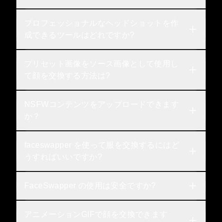
プロフェッショナルなヘッドショットを作
成できるツールはどれですか?
プリセット画像をソース画像として使用し
て顔を交換する方法は?
NSFWコンテンツをアップロードできます
か？
faceswapper を使って服を交換するにはど
うすればいいですか?
FaceSwapper の使用は安全ですか?
アニメーションGIFで顔を交換できます