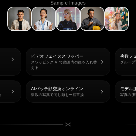
Sample Images
ビデオフェイススワッパー
複数フ
換
スワッピング AI で動画内の顔を入れ替
グループ
える
AIバッチ顔交換オンライン
モデル
換
複数の写真で同じ顔を一括置換
写真の服