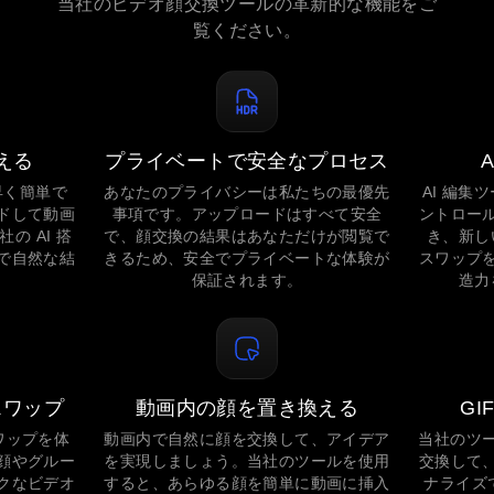
当社のビデオ顔交換ツールの革新的な機能をご
覧ください。
える
プライベートで安全なプロセス
早く簡単で
あなたのプライバシーは私たちの最優先
AI 編集
ドして動画
事項です。アップロードはすべて安全
ントロー
の AI 搭
で、顔交換の結果はあなただけが閲覧で
き、新し
で自然な結
きるため、安全でプライベートな体験が
スワップ
保証されます。
造力
スワップ
動画内の顔を置き換える
G
ワップを体
動画内で自然に顔を交換して、アイデア
当社のツー
顔やグルー
を実現しましょう。当社のツールを使用
交換して
クなビデオ
すると、あらゆる顔を簡単に動画に挿入
ナライズで