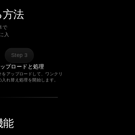
る方法
単で
に入
Step
3
ップロードと処理
オをアップロードして、ワンクリ
の入れ替え処理を開始します。
機能