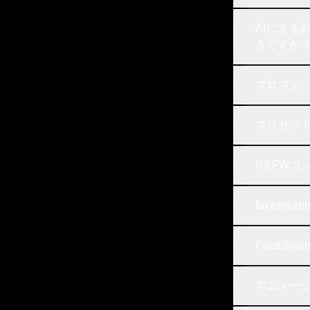
AIによ
きですか
プロフェ
プリセッ
NSFWコ
faces
FaceSw
アニメーシ