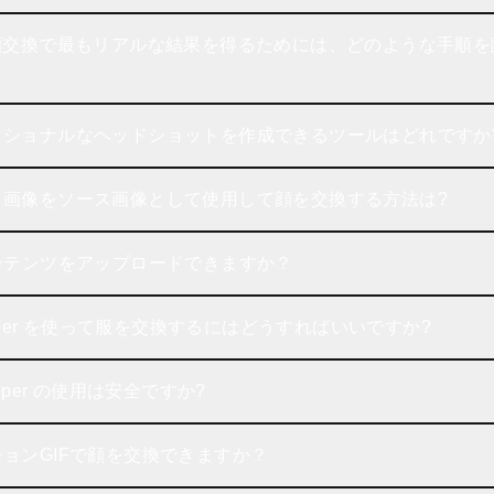
る顔交換で最もリアルな結果を得るためには、どのような手順を
？
ッショナルなヘッドショットを作成できるツールはどれですか
ト画像をソース画像として使用して顔を交換する方法は?
ンテンツをアップロードできますか？
wapper を使って服を交換するにはどうすればいいですか?
apper の使用は安全ですか?
ョンGIFで顔を交換できますか？