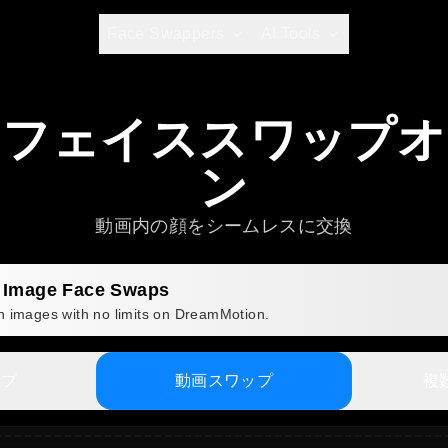
Face Swappers
AI Tools
オフェイススワップオ
ン
動画内の顔をシームレスに交換
d Image Face Swaps
n images with no limits on DreamMotion.
ップ
動画スワップ
複