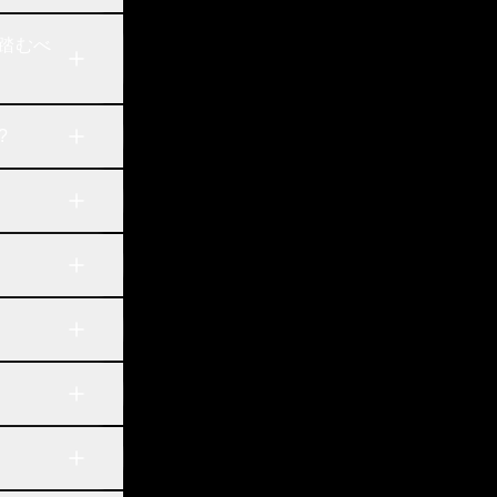
踏むべ
?