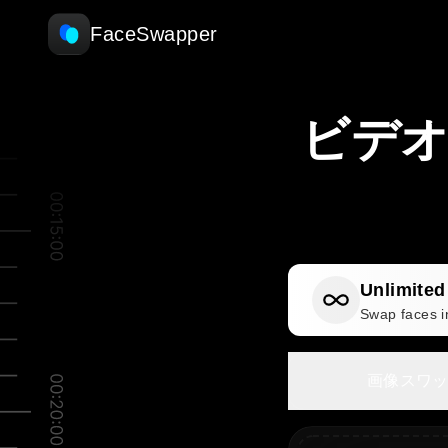
FaceSwapper
ビデ
Unlimite
Swap faces i
画像スワ