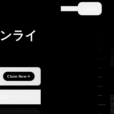
Login
🇯🇵 JA
ンライ
Claim Now
数顔スワップ